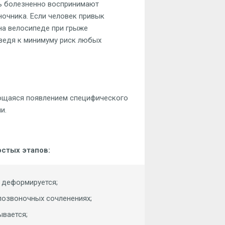
нь болезненно воспринимают
ночника. Если человек привык
на велосипеде при грыже
сведя к минимуму риск любых
ующаяся появлением специфического
и.
остых этапов:
 деформируется;
позвоночных сочленениях;
ывается;