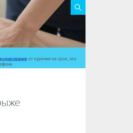
кодирование
от курения на срок, это
ефону.
рыже