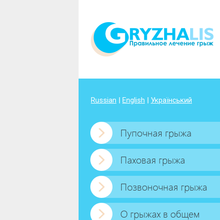
Russian
|
English
|
Український
Пупочная грыжа
Паховая грыжа
Позвоночная грыжа
О грыжах в общем