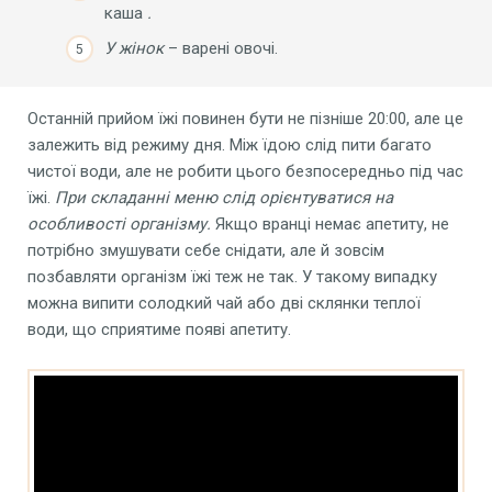
каша
.
У
жінок
– варені овочі.
Останній прийом їжі повинен бути не пізніше 20:00, але це
залежить від режиму дня. Між їдою слід пити багато
чистої води, але не робити цього безпосередньо під час
їжі.
При складанні меню слід орієнтуватися на
особливості організму.
Якщо вранці немає апетиту, не
потрібно змушувати себе снідати, але й зовсім
позбавляти організм їжі теж не так. У такому випадку
можна випити солодкий чай або дві склянки теплої
води, що сприятиме появі апетиту.