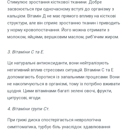
Стимулює зростання кісткової тканини. Добре
засвоюється при одночасному вступі до організму з
кальцієм. Вітамін Д не має прямого впливу на кісткові
структури, але він сприяє зростанню тканин і приводить
у норму кровопостачання. Його можна отримати з
молоком, яйцями, вершковим маслом, риб'ячим жиром.
3. Вітаміни С та Е.
Це натуральні антиоксиданти, вони нейтралізують
негативний вплив стресових ситуацій. Вітаміни С та Е
допомагають боротися із запальними процесами. Вони
не накопичуються в організмі, тому їх потрібно вживати
щодня. Цими вітамінами багаті зелені овочі, фрукти,
цитрусові, ягоди.
4. Вітаміни групи Ст.
При грижі диска спостерігається неврологічна
симптоматика, турбує біль унаслідок здавлювання