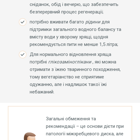
сніданок, обід і вечерю, що забезпечить
безперервний процес регенерації;
потрібно вживати багато
рідини
для
підтримки загального водного балансу та
вмісту води у хворому хрящі, щодня
рекомендується пити не менше 1,5 літра;
Для нормального відновлення хряща
потрібні
глікозаміноглікани
, які можна
отримати з їжею тваринного походження,
тому вегетаріанство не сприятиме
одужанню, але і надлишок такої їжі
небажаний.
Загальні обмеження та
рекомендації – це основи дієти при
патології міжхребцевого диска, але