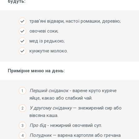
будуть:
трав'яні відвари, настої ромашки, деревію;
овочеві соки;
мед із редькою;
кунжутне молоко.
Примірне
меню на день:
Перший сніданок
- варене круто куряче
яйце, какао або слабкий чай.
У
другому сніданку
— знежирений сир або
вівсяна каша.
Про
бід
- нежирний овочевий суп.
Полудник
— варена картопля або гречана