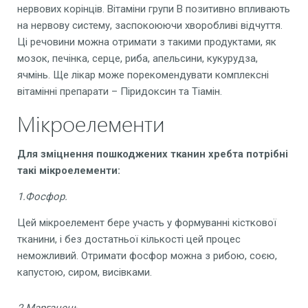
нервових корінців. Вітаміни групи В позитивно впливають
на нервову систему, заспокоюючи хворобливі відчуття.
Ці речовини можна отримати з такими продуктами, як
мозок, печінка, серце, риба, апельсини, кукурудза,
ячмінь. Ще лікар може порекомендувати комплексні
вітамінні препарати – Піридоксин та Тіамін.
Мікроелементи
Для
зміцнення пошкоджених тканин хребта потрібні
такі мікроелементи:
1.Фосфор.
Цей мікроелемент бере участь у формуванні кісткової
тканини, і без достатньої кількості цей процес
неможливий. Отримати фосфор можна з рибою, соєю,
капустою, сиром, висівками.
2.Марганець.