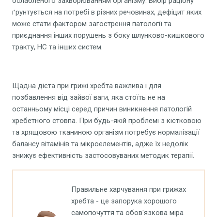
ослабленого захворюванням організму. Вибір раціону
ґрунтується на потребі в різних речовинах, дефіцит яких
може стати фактором загострення патології та
приєднання інших порушень з боку шлунково-кишкового
тракту, НС та інших систем.
Щадна дієта при грижі хребта важлива і для
позбавлення від зайвої ваги, яка стоїть не на
останньому місці серед причин виникнення патологій
хребетного стовпа. При будь-якій проблемі з кістковою
та хрящовою тканиною організм потребує нормалізації
балансу вітамінів та мікроелементів, адже їх недолік
знижує ефективність застосовуваних методик терапії.
Правильне харчування при грижах
хребта - це запорука хорошого
самопочуття та обов'язкова міра