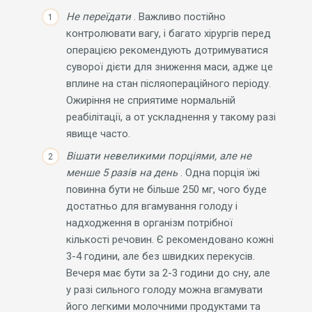
Не переїдати
. Важливо постійно
контролювати вагу, і багато хірургів перед
операцією рекомендують дотримуватися
суворої дієти для зниження маси, адже це
вплине на стан післяопераційного періоду.
Ожиріння не сприятиме нормальній
реабілітації, а от ускладнення у такому разі
явище часто.
Вішати
невеликими порціями, але не
менше 5 разів на день
. Одна порція їжі
повинна бути не більше 250 мг, чого буде
достатньо для вгамування голоду і
надходження в організм потрібної
кількості речовин. Є рекомендовано кожні
3-4 години, але без швидких перекусів.
Вечеря має бути за 2-3 години до сну, але
у разі сильного голоду можна вгамувати
його легкими молочними продуктами та