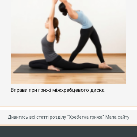
го
Вправи при грижі міжхребцевого диска
П
Дивитись всі статті розділу "Хребетна грижа"
Мапа сайту