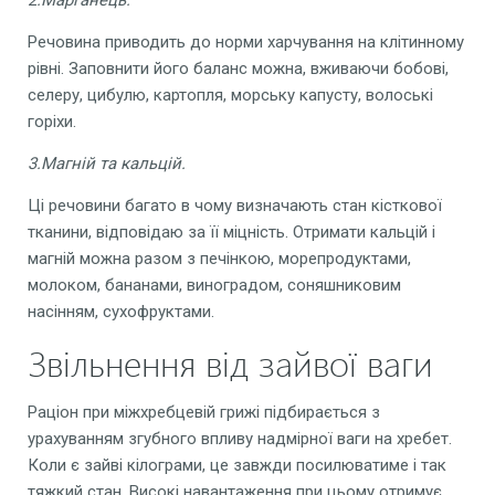
Речовина приводить до норми харчування на клітинному
рівні. Заповнити його баланс можна, вживаючи бобові,
селеру, цибулю, картопля, морську капусту, волоські
горіхи.
3.Магній та кальцій.
Ці речовини багато в чому визначають стан кісткової
тканини, відповідаю за її міцність. Отримати кальцій і
магній можна разом з печінкою, морепродуктами,
молоком, бананами, виноградом, соняшниковим
насінням, сухофруктами.
Звільнення від зайвої ваги
Раціон при міжхребцевій грижі підбирається з
урахуванням згубного впливу надмірної ваги на хребет.
Коли є зайві кілограми, це завжди посилюватиме і так
тяжкий стан. Високі навантаження при цьому отримує