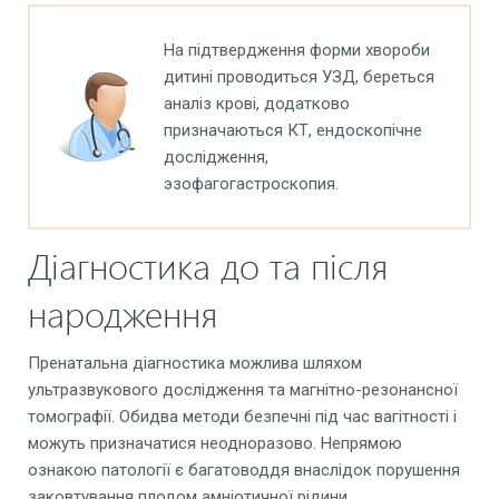
На підтвердження форми хвороби
дитині проводиться УЗД, береться
аналіз крові, додатково
призначаються КТ, ендоскопічне
дослідження,
эзофагогастроскопия.
Діагностика до та після
народження
Пренатальна діагностика можлива шляхом
ультразвукового дослідження та магнітно-резонансної
томографії. Обидва методи безпечні під час вагітності і
можуть призначатися неодноразово. Непрямою
ознакою патології є багатоводдя внаслідок порушення
заковтування плодом амніотичної рідини.