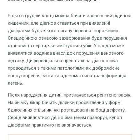
Рідко в грудній клітці можна бачити заповнений рідиною
кишечник, але діагноз ставиться при виявленні
діафрагми будь-якого органу черевної порожнини.
Специфічною ознакою захворювання буде порушення
становища серця, яке зміщується убік. У плода може
виявлятися водянка внаслідок порушення венозного
відтоку. Диференціальна пренатальна діагностика
проводиться з такими патологіями, як доброякісне
новоутворення, кіста та аденоматозна трансформація
легень.
Після народження дитині призначається рентгенографія.
На знімку лікар бачить ділянки просвітлення у формі
бджолиних стільник, які розташовані на боці дефекту.
Серце виявляється дещо зміщеним праворуч, купол
діафрагми практично не визначається.