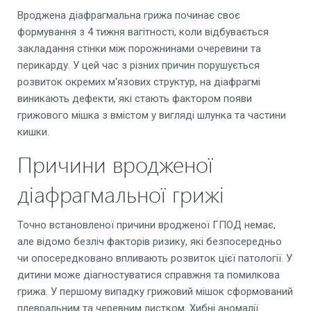
Вроджена діафрагмальна грижа починає своє
формування з 4 тижня вагітності, коли відбувається
закладання стінки між порожнинами очеревини та
перикарду. У цей час з різних причин порушується
розвиток окремих м'язових структур, на діафрагмі
виникають дефекти, які стають фактором появи
грижового мішка з вмістом у вигляді шлунка та частини
кишки.
Причини вродженої
діафрагмальної грижі
Точно встановленої причини вродженої ГПОД немає,
але відомо безліч факторів ризику, які безпосередньо
чи опосередковано впливають розвиток цієї патології. У
дитини може діагностуватися справжня та помилкова
грижа. У першому випадку грижовий мішок сформований
плевральним та черевним листком. Хибні аномалії