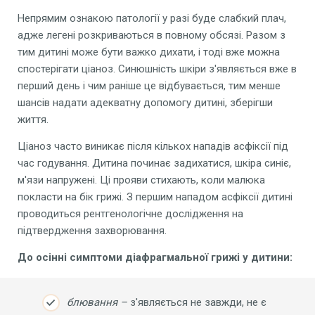
Непрямим ознакою патології у разі буде слабкий плач,
адже легені розкриваються в повному обсязі. Разом з
тим дитині може бути важко дихати, і тоді вже можна
спостерігати ціаноз. Синюшність шкіри з'являється вже в
перший день і чим раніше це відбувається, тим менше
шансів надати адекватну допомогу дитині, зберігши
життя.
Ціаноз часто виникає після кількох нападів асфіксії під
час годування. Дитина починає задихатися, шкіра синіє,
м'язи напружені. Ці прояви стихають, коли малюка
покласти на бік грижі. З першим нападом асфіксії дитині
проводиться рентгенологічне дослідження на
підтвердження захворювання.
До
осінні
симптоми
діафрагмальної грижі
у дитини:
блювання –
з'являється не завжди, не є