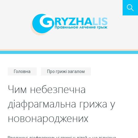
Головна
Про грижі загалом
Чим небезпечна
діафрагмальна грижа у
новонароджених
Вроджені діафрагмальні грижі у дітей – це рідкісна