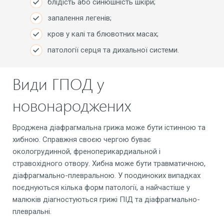
блідість або синюшність шкіри;
запалення легенів;
кров у калі та блювотних масах;
патології серця та дихальної системи.
Види ГПОД у
новонароджених
Вроджена діафрагмальна грижа може бути істинною та
хибною. Справжня своєю чергою буває
окологрудинной, френоперикардиальной і
стравохідного отвору. Хибна може бути травматичною,
діафрагмально-плевральною. У поодиноких випадках
поєднуються кілька форм патології, а найчастіше у
малюків діагностуються грижі ПІД та діафрагмально-
плевральні.