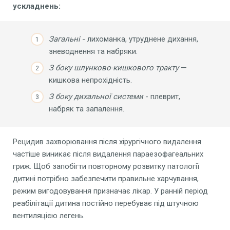
ускладнень:
Загальні
- лихоманка, утруднене дихання,
зневоднення та набряки.
З
боку
шлунково-кишкового тракту
—
кишкова непрохідність.
З
боку дихальної системи
- плеврит,
набряк та запалення.
Рецидив захворювання після хірургічного видалення
частіше виникає після видалення параезофагеальних
гриж. Щоб запобігти повторному розвитку патології
дитині потрібно забезпечити правильне харчування,
режим вигодовування призначає лікар. У ранній період
реабілітації дитина постійно перебуває під штучною
вентиляцією легень.