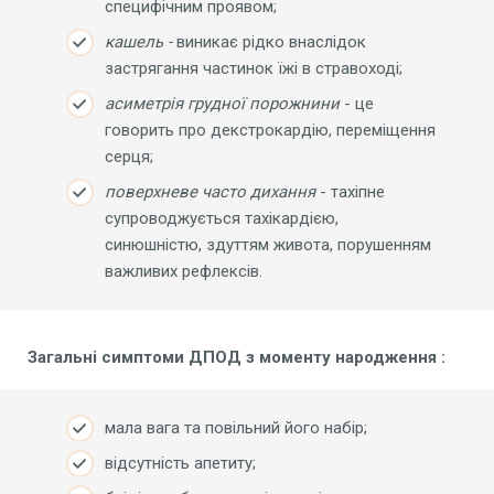
специфічним проявом;
кашель -
виникає рідко внаслідок
застрягання частинок їжі в стравоході;
асиметрія грудної порожнини
- це
говорить про декстрокардію, переміщення
серця;
поверхневе часто дихання
- тахіпне
супроводжується тахікардією,
синюшністю, здуттям живота, порушенням
важливих рефлексів.
Загальні
симптоми ДПОД з моменту народження
:
мала вага та повільний його набір;
відсутність апетиту;